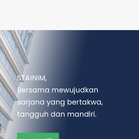
STAINIM,
Bersama mewujudkan
sarjana yang bertakwa,
tangguh dan mandiri.