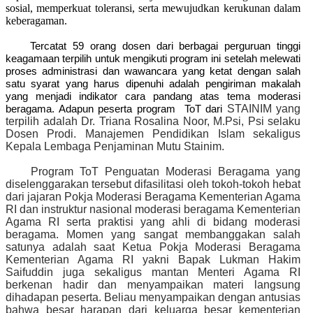
sosial, memperkuat toleransi, serta mewujudkan kerukunan dalam
keberagaman.
Tercatat 59 orang dosen dari berbagai perguruan tinggi
keagamaan terpilih untuk mengikuti program ini setelah melewati
proses administrasi dan wawancara yang ketat dengan salah
satu syarat yang harus dipenuhi adalah pengiriman makalah
yang menjadi indikator cara pandang atas tema moderasi
STAINIM yang
beragama. Adapun peserta program ToT dari
terpilih adalah Dr. Triana Rosalina Noor, M.Psi, Psi selaku
Dosen Prodi. Manajemen Pendidikan Islam sekaligus
Kepala Lembaga Penjaminan Mutu Stainim.
Program ToT Penguatan Moderasi Beragama yang
diselenggarakan tersebut difasilitasi oleh tokoh-tokoh hebat
dari jajaran Pokja Moderasi Beragama Kementerian Agama
RI dan instruktur nasional moderasi beragama Kementerian
Agama RI serta praktisi yang ahli di bidang moderasi
beragama. Momen yang sangat membanggakan salah
satunya adalah saat Ketua Pokja Moderasi Beragama
Kementerian Agama RI yakni Bapak Lukman Hakim
Saifuddin juga sekaligus mantan Menteri Agama RI
berkenan hadir dan menyampaikan materi langsung
dihadapan peserta. Beliau menyampaikan dengan antusias
bahwa besar harapan dari keluarga besar kementerian