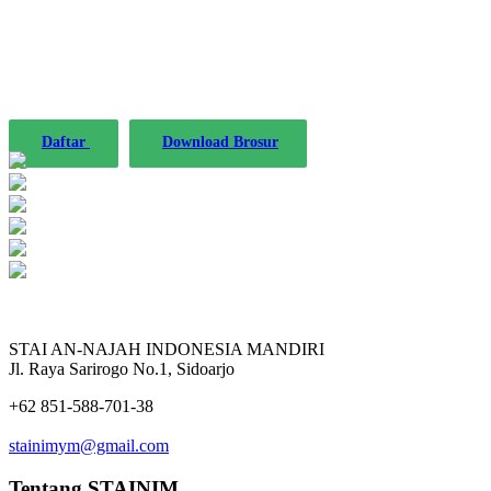
STAINIM,
Bersama mewujudkan sarjana yang bertakwa,
tangguh dan mandiri.
Daftar
Download Brosur
STAI AN-NAJAH INDONESIA MANDIRI
Jl. Raya Sarirogo No.1, Sidoarjo
+62 851-588-701-38
stainimym@gmail.com
Tentang STAINIM