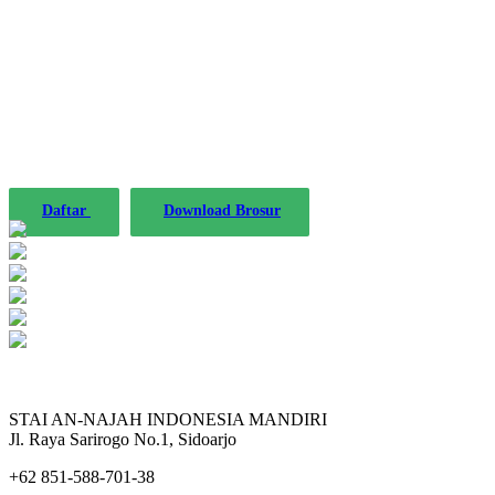
STAINIM,
Bersama mewujudkan sarjana yang bertakwa,
tangguh dan mandiri.
Daftar
Download Brosur
STAI AN-NAJAH INDONESIA MANDIRI
Jl. Raya Sarirogo No.1, Sidoarjo
+62 851-588-701-38