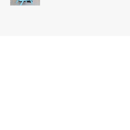
STAINIM,
Bersama mewujudkan
sarjana yang bertakwa,
tangguh dan mandiri.