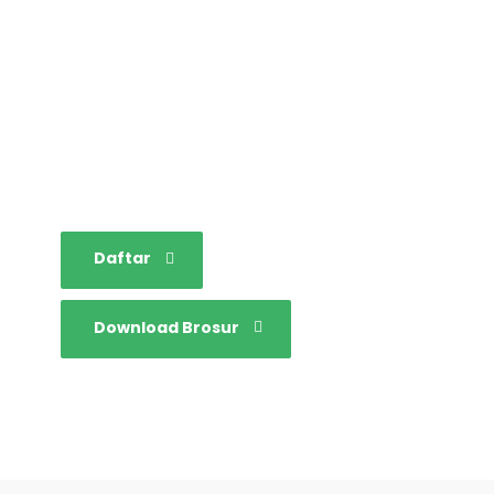
STAINIM,
Bersama mewujudkan
sarjana yang bertakwa,
tangguh dan mandiri.
Daftar
Download Brosur