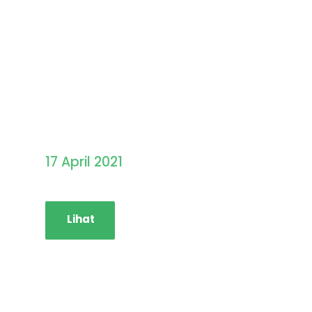
Pengumuman Hasil
Seleksi PMB STAINIM
17 April 2021
Lihat