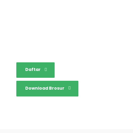
STAINIM,
Bersama mewujudkan
sarjana yang bertakwa,
tangguh dan mandiri.
Daftar
Download Brosur