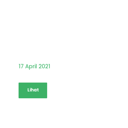
Pengumuman Hasil
Seleksi PMB STAINIM
17 April 2021
Lihat