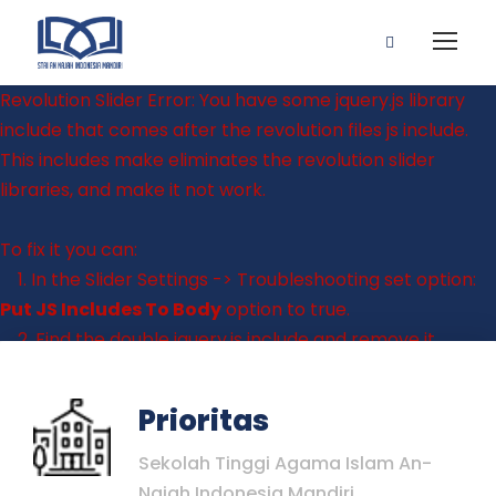
Revolution Slider Error: You have some jquery.js library
include that comes after the revolution files js include.
This includes make eliminates the revolution slider
libraries, and make it not work.
To fix it you can:
1. In the Slider Settings -> Troubleshooting set option:
Put JS Includes To Body
option to true.
2. Find the double jquery.js include and remove it.
Prioritas
Sekolah Tinggi Agama Islam An-
Najah Indonesia Mandiri