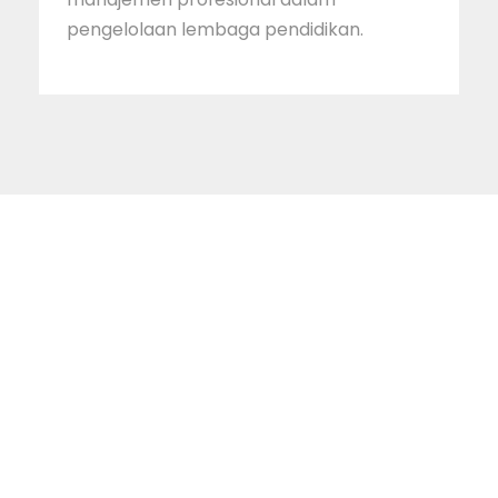
pengelolaan lembaga pendidikan.
STAINIM,
Bersama mewujudkan
sarjana yang bertakwa,
tangguh dan mandiri.