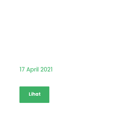
Pengumuman Hasil
Seleksi PMB STAINIM
17 April 2021
Lihat