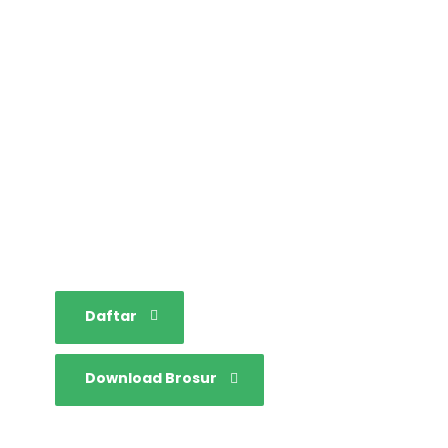
STAINIM,
Bersama mewujudkan
sarjana yang bertakwa,
tangguh dan mandiri.
Daftar
Download Brosur