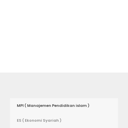
akan membawa Anda ke setiap
tempat di universitas ini.
MPI ( Manajemen Pendidikan islam )
ES ( Ekonomi Syariah )