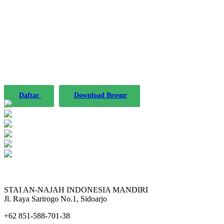
STAINIM,
Bersama mewujudkan sarjana yang bertakwa,
tangguh dan mandiri.
Daftar
Download Brosur
STAI AN-NAJAH INDONESIA MANDIRI
Jl. Raya Sarirogo No.1, Sidoarjo
+62 851-588-701-38