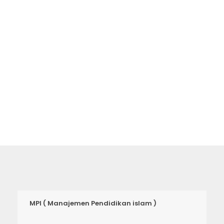
menemukan universitas terbaik. Video
akan membawa Anda ke setiap
tempat di universitas ini.
MPI ( Manajemen Pendidikan islam )