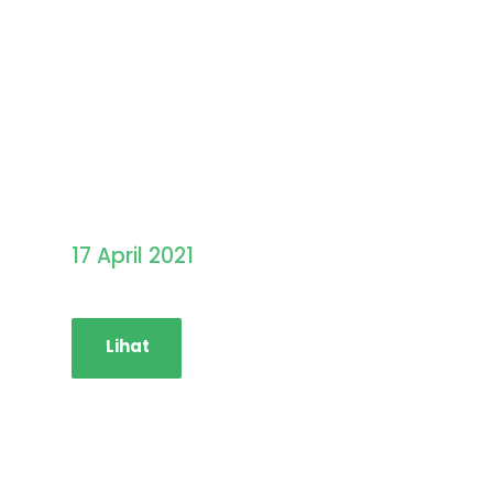
Pengumuman Hasil
Seleksi PMB STAINIM
17 April 2021
Lihat