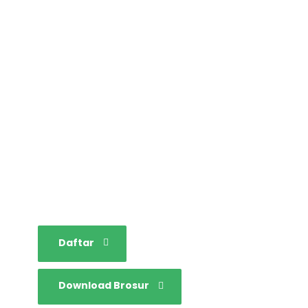
STAINIM,
Bersama mewujudkan
sarjana yang bertakwa,
tangguh dan mandiri.
Daftar
Download Brosur