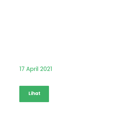
Pengumuman Hasil
Seleksi PMB STAINIM
17 April 2021
Lihat