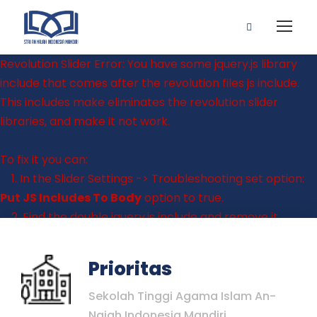
Revolution Slider Error: You have some jquery.js library
include that comes after the revolution files js include.
This includes make eliminates the revolution slider
libraries, and make it not work.
To fix it you can:
1. In the Slider Settings -> Troubleshooting set option:
Put JS Includes To Body
option to true.
2. Find the double jquery.js include and remove it.
Prioritas
Sekolah Tinggi Agama Islam An-
Najah Indonesia Mandiri