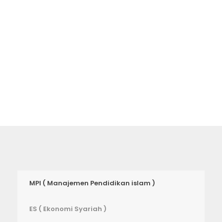
akan membawa Anda ke setiap
tempat di universitas ini.
MPI ( Manajemen Pendidikan islam )
ES ( Ekonomi Syariah )