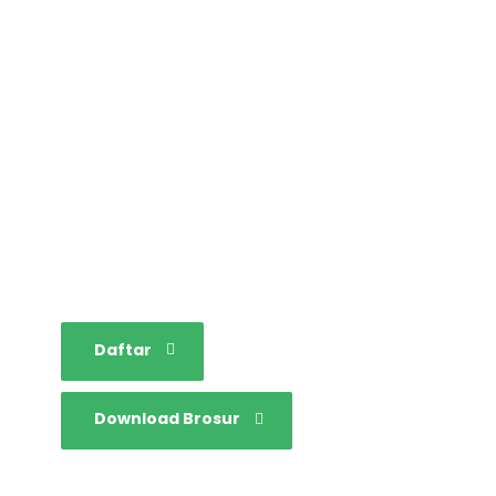
STAINIM,
Bersama mewujudkan
sarjana yang bertakwa,
tangguh dan mandiri.
Daftar
Download Brosur