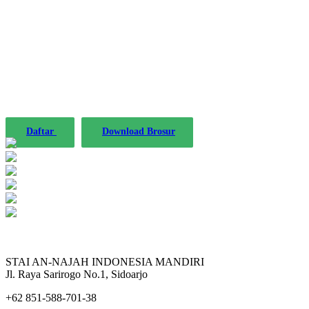
STAINIM,
Bersama mewujudkan sarjana yang bertakwa,
tangguh dan mandiri.
Daftar
Download Brosur
STAI AN-NAJAH INDONESIA MANDIRI
Jl. Raya Sarirogo No.1, Sidoarjo
+62 851-588-701-38