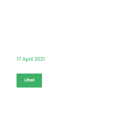
Pengumuman Hasil
Seleksi PMB STAINIM
17 April 2021
Lihat