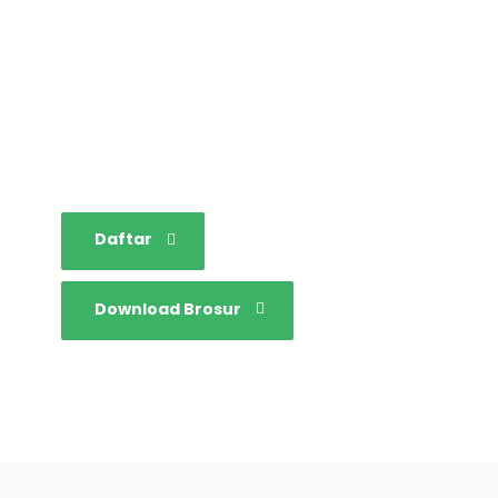
STAINIM,
Bersama mewujudkan
sarjana yang bertakwa,
tangguh dan mandiri.
Daftar
Download Brosur