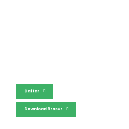
STAINIM,
Bersama mewujudkan
sarjana yang bertakwa,
tangguh dan mandiri.
Daftar
Download Brosur