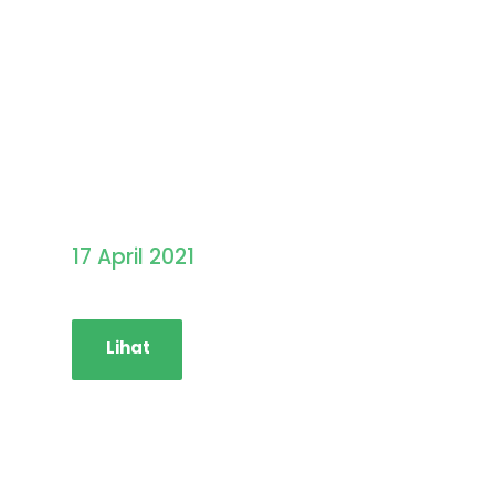
Pengumuman Hasil
Seleksi PMB STAINIM
17 April 2021
Lihat