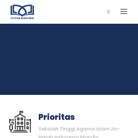
Prioritas
Sekolah Tinggi Agama Islam An-
Najah Indonesia Mandiri