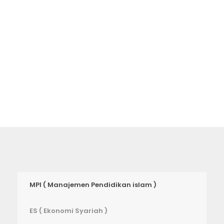
akan membawa Anda ke setiap
tempat di universitas ini.
MPI ( Manajemen Pendidikan islam )
ES ( Ekonomi Syariah )