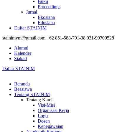
Buku
Proceedings
Jurnal
Ekosiana
Edusiana
Daftar STAINIM
stainimym@gmail.com
+62 851-588-701-38
031-99700528
Alumni
Kalender
Siakad
Daftar STAINIM
Beranda
Beasiswa
Tentang STAINIM
Tentang Kami
Visi-Misi
Organisasi Kerja
Logo
Dosen
Kepegawaian
Akademik Kampus