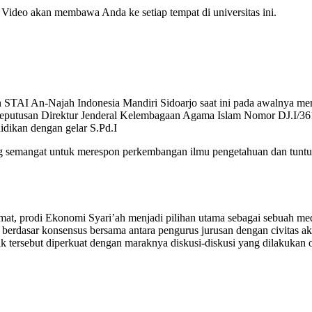
Video akan membawa Anda ke setiap tempat di universitas ini.
AI An-Najah Indonesia Mandiri Sidoarjo saat ini pada awalnya merupa
eputusan Direktur Jenderal Kelembagaan Agama Islam Nomor DJ.I/361
dikan dengan gelar S.Pd.I
g semangat untuk merespon perkembangan ilmu pengetahuan dan tuntu
, prodi Ekonomi Syari’ah menjadi pilihan utama sebagai sebuah media 
un berdasar konsensus bersama antara pengurus jurusan dengan civitas a
ik tersebut diperkuat dengan maraknya diskusi-diskusi yang dilakuka