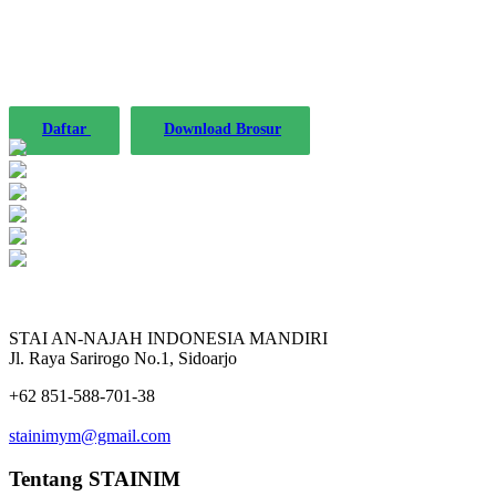
STAINIM,
Bersama mewujudkan sarjana yang bertakwa, t
Daftar
Download Brosur
STAI AN-NAJAH INDONESIA MANDIRI
Jl. Raya Sarirogo No.1, Sidoarjo
+62 851-588-701-38
stainimym@gmail.com
Tentang STAINIM