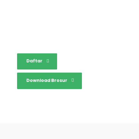
Bersama mewujudkan
sarjana yang bertakwa,
tangguh dan mandiri.
Daftar
Download Brosur