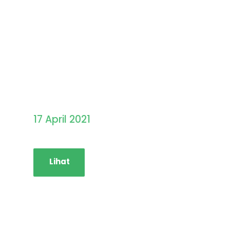
Pengumuman Hasil
Seleksi PMB STAINIM
17 April 2021
Lihat