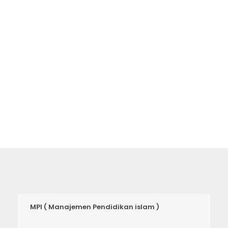
menemukan universitas terbaik. Video
akan membawa Anda ke setiap
tempat di universitas ini.
MPI ( Manajemen Pendidikan islam )