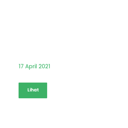
Pengumuman Hasil
Seleksi PMB STAINIM
17 April 2021
Lihat