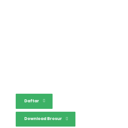
STAINIM,
Bersama mewujudkan
sarjana yang bertakwa,
tangguh dan mandiri.
Daftar
Download Brosur