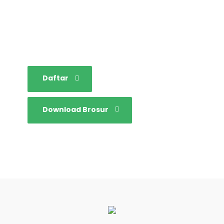
sarjana yang bertakwa,
tangguh dan mandiri.
Daftar
Download Brosur