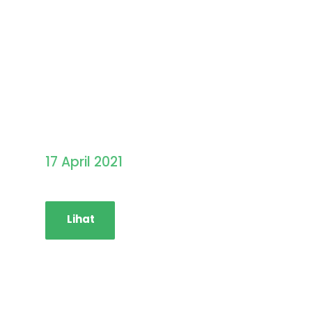
Pengumuman Hasil
Seleksi PMB STAINIM
17 April 2021
Lihat