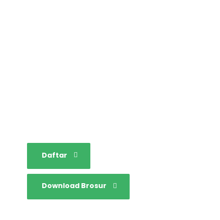
STAINIM,
Bersama mewujudkan
sarjana yang bertakwa,
tangguh dan mandiri.
Daftar
Download Brosur