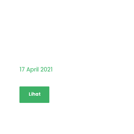
Pengumuman Hasil
Seleksi PMB STAINIM
17 April 2021
Lihat