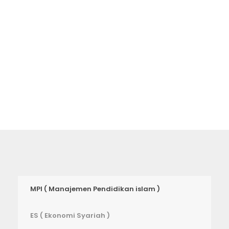
akan membawa Anda ke setiap
tempat di universitas ini.
MPI ( Manajemen Pendidikan islam )
ES ( Ekonomi Syariah )