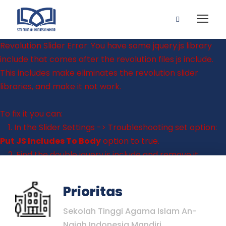
Revolution Slider Error: You have some jquery.js library
include that comes after the revolution files js include.
This includes make eliminates the revolution slider
libraries, and make it not work.
To fix it you can:
1. In the Slider Settings -> Troubleshooting set option:
Put JS Includes To Body
option to true.
2. Find the double jquery.js include and remove it.
Prioritas
Sekolah Tinggi Agama Islam An-
Najah Indonesia Mandiri