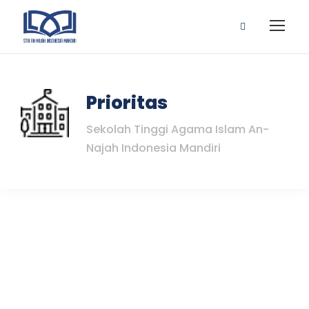
Prioritas
Sekolah Tinggi Agama Islam An-
Najah Indonesia Mandiri