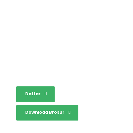
STAINIM,
Bersama mewujudkan
sarjana yang bertakwa,
tangguh dan mandiri.
Daftar
Download Brosur