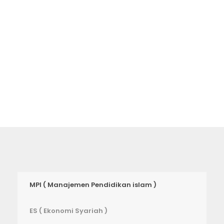
akan membawa Anda ke setiap
tempat di universitas ini.
MPI ( Manajemen Pendidikan islam )
ES ( Ekonomi Syariah )