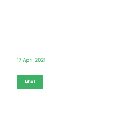
Pengumuman Hasil
Seleksi PMB STAINIM
17 April 2021
Lihat