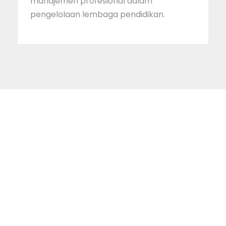
manajemen profesional dalam
pengelolaan lembaga pendidikan.
STAINIM,
Bersama mewujudkan
sarjana yang bertakwa,