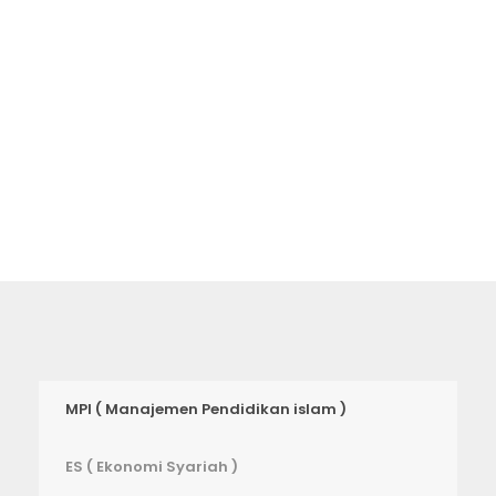
akan membawa Anda ke setiap
tempat di universitas ini.
MPI ( Manajemen Pendidikan islam )
ES ( Ekonomi Syariah )