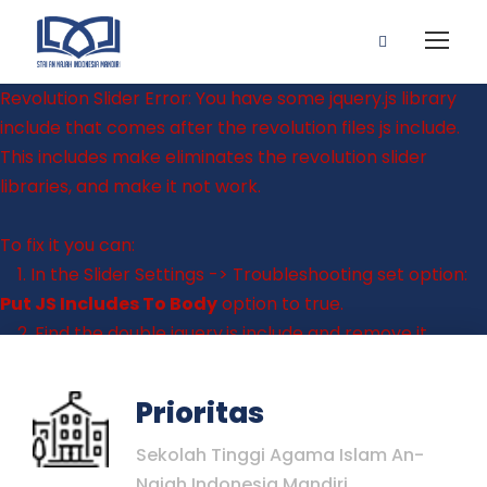
Revolution Slider Error: You have some jquery.js library
include that comes after the revolution files js include.
This includes make eliminates the revolution slider
libraries, and make it not work.
To fix it you can:
1. In the Slider Settings -> Troubleshooting set option:
Put JS Includes To Body
option to true.
2. Find the double jquery.js include and remove it.
Prioritas
Sekolah Tinggi Agama Islam An-
Najah Indonesia Mandiri