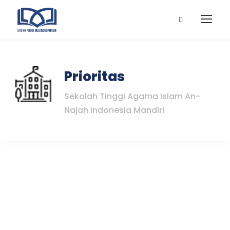
Prioritas
Sekolah Tinggi Agama Islam An-
Najah Indonesia Mandiri