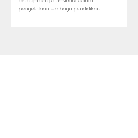
manajemen profesional dalam
pengelolaan lembaga pendidikan.
STAINIM,
Bersama mewujudkan
sarjana yang bertakwa,