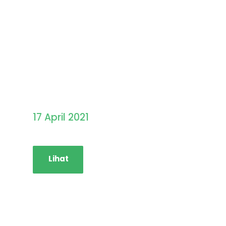
Pengumuman Hasil
Seleksi PMB STAINIM
17 April 2021
Lihat