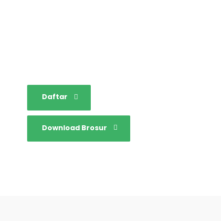
Bersama mewujudkan
sarjana yang bertakwa,
tangguh dan mandiri.
Daftar
Download Brosur